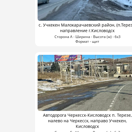
с. Учкекен Малокарачаевский район, (п.Терез
направление г.Кисловодск
Сторона А - Ширина - Высота (м) - 6х3
Формат - щит
Автодорога Черкесск-Кисловодск п. Терезе,
налево на Черкесск, направо Учкекен,
Кисловодск